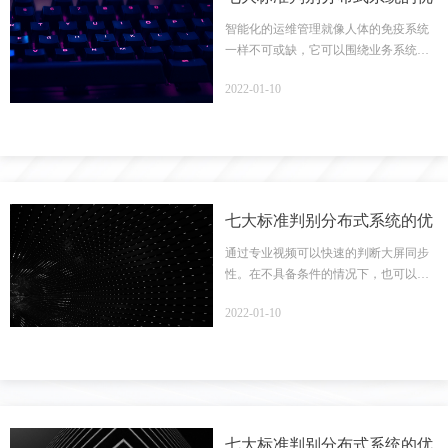
劣（下）
智能化的运维管理就像人体的免疫系统
一样不可或缺，它可以围绕业务系统进
行日常安全监测，掌握系统的各项指
2022-01-10
标，并根据指标作出“健康”与否的判
断；对检测到的设备运行不正常状态或
者设备故障发生预警，并及时通知运维
管理人员进行维护。这
七大标准判别分布式系统的优
劣（中）
通过专业视频可以快速的判断大屏同步
性。在不具备条件的情况下，也可以通
过播放快速运动的动作视频、人物视频
2022-01-10
等进行肉眼观察。
七大标准判别分布式系统的优