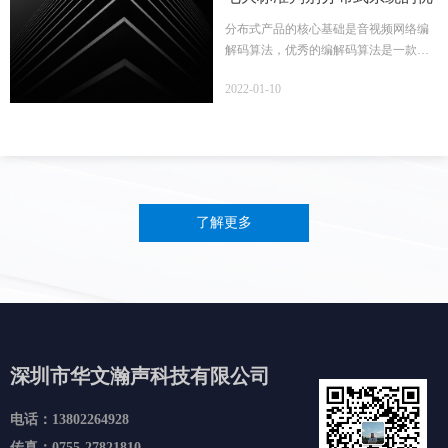
劣（上）
分布式产品的核心基础是音视频网络编
解码算法，优秀的编解码算法是一款好
的分布式产品诞生的前提。通过了解一
2022-01-10
款分布式产品采用的核心技术算法，可
以快速的初步判定一款分布式产品的性
能优劣，从而选择适合的分布式产品。
了解更多
深圳市华文瀚声科技有限公司
电话：13802264928
传真：0755-27821810