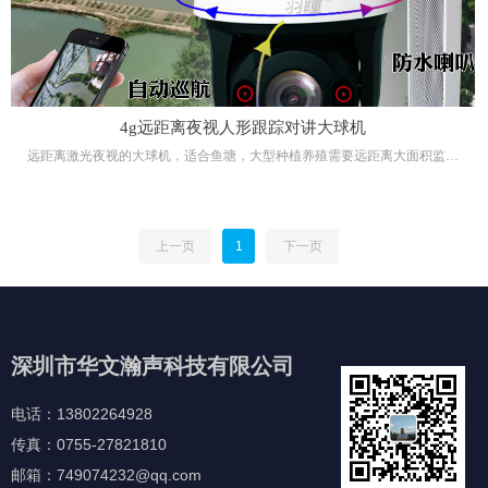
4g远距离夜视人形跟踪对讲大球机
远距离激光夜视的大球机，适合鱼塘，大型种植养殖需要远距离大面积监控
的场所的无线监控产品，内置TF卡，内置4G无线网络，通电就可以使用。
上一页
1
下一页
深圳市华文瀚声科技有限公司
电话：13802264928
传真：0755-27821810
邮箱：749074232@qq.com